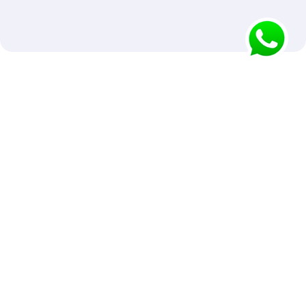
Detecte
ações
críticas
antes que
elas virem
um
problema.
O WSO identifica
comportamentos
suspeitos, ações fora