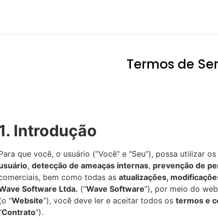
Termos de Ser
1. Introdução
Para que você, o usuário (“Você” e “Seu”), possa utilizar o
usuário
,
detecção de ameaças internas
,
prevenção de pe
comerciais, bem como todas as
atualizações, modificaçõe
Wave Software Ltda.
(“
Wave Software
”), por meio do web
(o “
Website
”), você deve ler e aceitar todos os
termos e c
“
Contrato
”).