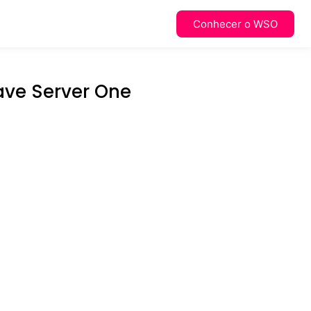
Conhecer o WSO
ave Server One