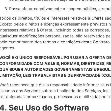
Possa afetar negativamente a imagem pública, a rep
Todos os direitos, títulos e interesses relativos à Oferta 
Exceto pelos direitos e licenças expressamente previstos n
interesses relativos à Oferta, incluindo todas as correções
quaisquer modificações personalizadas, são reservados pe
pelo cumprimento dos termos e condições deste Contrato p
agentes.
VOCÊ É O ÚNICO RESPONSÁVEL POR USAR A OFERTA D
CONFORMIDADE COM AS LEIS, NORMAS, DIRETRIZES, 
QUAISQUER AUTORIDADES GOVERNAMENTAIS E REGULA
LIMITAÇÃO, LEIS TRABALHISTAS E DE PRIVACIDADE (COL
Você reconhece que é sua responsabilidade informar seus f
usuários dos Serviços sobre a finalidade dos Serviços, i
ser coletadas, armazenadas, processadas e utilizadas por 
4. Seu Uso do Software