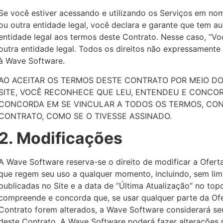
Se você estiver acessando e utilizando os Serviços em 
ou outra entidade legal, você declara e garante que tem a
entidade legal aos termos deste Contrato. Nesse caso, “Voc
outra entidade legal. Todos os direitos não expressament
à Wave Software.
AO ACEITAR OS TERMOS DESTE CONTRATO POR MEIO D
SITE, VOCÊ RECONHECE QUE LEU, ENTENDEU E CONCO
CONCORDA EM SE VINCULAR A TODOS OS TERMOS, CON
CONTRATO, COMO SE O TIVESSE ASSINADO.
2. Modificações
A Wave Software reserva-se o direito de modificar a Oferta
que regem seu uso a qualquer momento, incluindo, sem lim
publicadas no Site e a data de “Última Atualização” no top
compreende e concorda que, se usar qualquer parte da Of
Contrato forem alterados, a Wave Software considerará s
deste Contrato. A Wave Software poderá fazer alterações