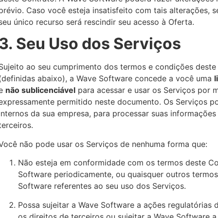
prévio. Caso você esteja insatisfeito com tais alterações, 
seu único recurso será rescindir seu acesso à Oferta.
3. Seu Uso dos Serviços
Sujeito ao seu cumprimento dos termos e condições deste C
(definidas abaixo), a Wave Software concede a você uma
l
e
não sublicenciável
para acessar e usar os Serviços por m
expressamente permitido neste documento. Os Serviços po
internos da sua empresa, para processar suas informações
terceiros.
Você não pode usar os Serviços de nenhuma forma que:
Não esteja em conformidade com os termos deste Co
Software periodicamente, ou quaisquer outros termos,
Software referentes ao seu uso dos Serviços.
Possa sujeitar a Wave Software a ações regulatórias de
os direitos de terceiros ou sujeitar a Wave Software 