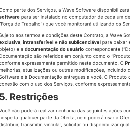
Como parte dos Serviços, a Wave Software disponibilizará
software
para ser instalado no computador de cada um de 
“Força de Trabalho”) que você monitorará utilizando os Ser
Sujeito aos termos e condições deste Contrato, a Wave 
exclusiva
,
intransferível
e
não sublicenciável
para baixar 
objeto) e a
documentação do usuário
correspondente (“D
Documentação são referidos em conjunto como o “Produto”)
conforme expressamente permitido neste documento. O
P
melhorias, atualizações ou outras modificações, incluindo
Software e à Documentação entregues a você. O Produto 
conexão com o uso dos Serviços, conforme expressamente
5. Restrições
Você não poderá realizar nenhuma das seguintes ações com
hospeda qualquer parte da Oferta, nem poderá usar a Oferta
distribuir, transmitir, vincular, solicitar ou disponibilizar 