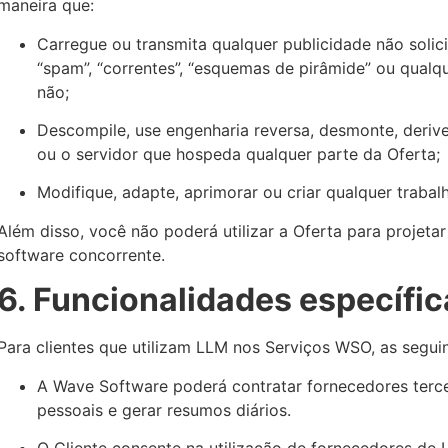
maneira que:
Carregue ou transmita qualquer publicidade não solicit
“spam”, “correntes”, “esquemas de pirâmide” ou qualqu
não;
Descompile, use engenharia reversa, desmonte, derive
ou o servidor que hospeda qualquer parte da Oferta;
Modifique, adapte, aprimorar ou criar qualquer trabal
Além disso, você não poderá utilizar a Oferta para projet
software concorrente.
6. Funcionalidades específi
Para clientes que utilizam LLM nos Serviços WSO, as segui
A Wave Software poderá contratar fornecedores terc
pessoais e gerar resumos diários.
O Cliente consente na utilização de fornecedores d